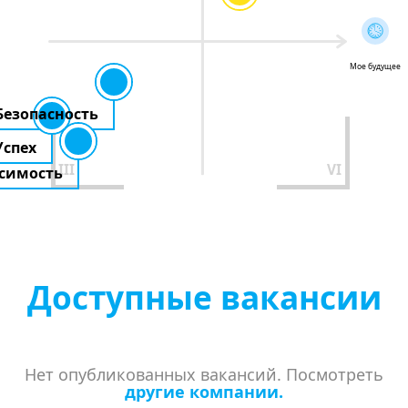
Мое будущее
Безопасность
Успех
III
VI
симость
Доступные вакансии
Нет опубликованных вакансий. Посмотреть
другие компании.