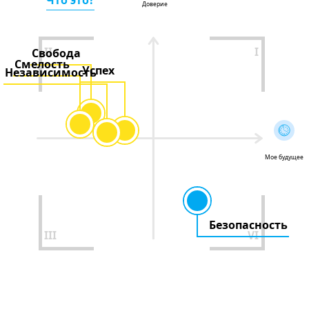
Доверие
II
I
Свобода
Смелость
Успех
Независимость
Мое будущее
Безопасность
III
VI