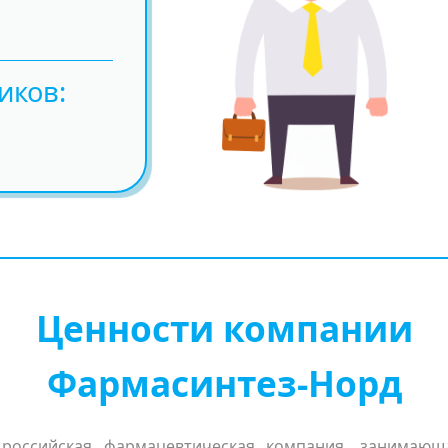
иков
Ценности компании
Фармасинтез-Норд
 российская фармацевтическая компания, занимающ