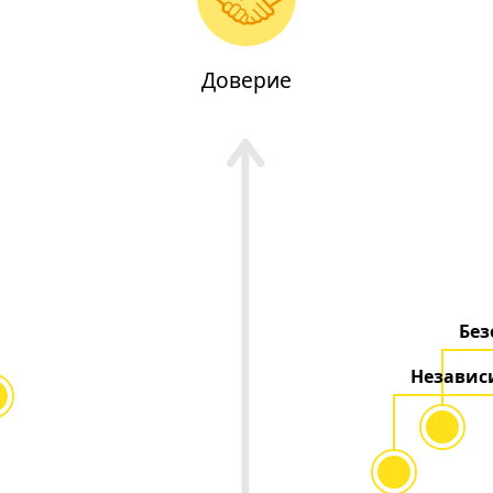
Доверие
Без
Независ