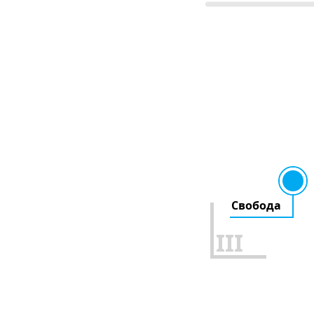
Свобода
III