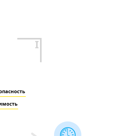
I
опасность
имость