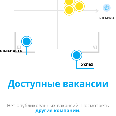
Мое будущее
III
VI
опасность
Успех
Доступные вакансии
Нет опубликованных вакансий. Посмотреть
другие компании.